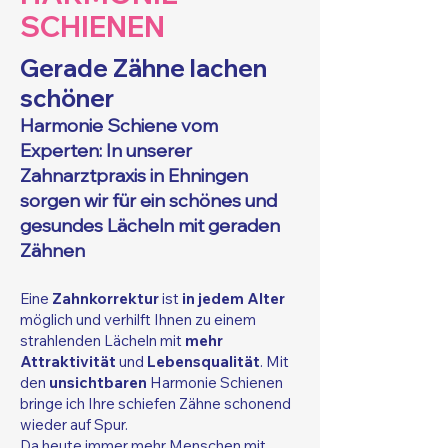
SCHIENEN
Gerade Zähne lachen
schöne
r
Harmonie Schiene vom
Experten: In unserer
Zahnarztpraxis in Ehningen
sorgen wir für ein schönes und
gesundes Lächeln mit geraden
Zähnen
Eine
Zahnkorrektur
ist
in
jedem Alter
mög
lich
und verhilft Ihnen zu einem
strahlenden Lächeln mit
mehr
Attraktivität
und
Lebensqualität
. Mit
den
unsichtbaren
Harmonie Schienen
bringe ich Ihre schiefen Zähne schonend
wieder auf Spur.
Da heute immer mehr Menschen mit