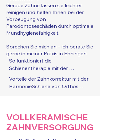
Gerade Zähne lassen sie leichter
reinigen und helfen Ihnen bei der
Vorbeugung von
Parodontoseschäden durch optimale
Mundhygienefähigkeit.
Sprechen Sie mich an – ich berate Sie
gerne in meiner Praxis in Ehningen.
So funktioniert die 
Schienentherapie mit der 
HarmonieSchiene von Orthos:

Vorteile der Zahnkorrektur mit der 
Wir finden gemeinsam heraus, was 
HarmonieSchiene von Orthos:

Sie an Ihren Zähnen stört und was 
Diskrete Korrektur der Fehlstellung 
Sie sich wünschen. Dann nehmen 
von Frontzähnen speziell für 
wir Abdrücke von Ihrem Gebiss 
Erwachsene.

(digital oder analog) und senden 
VOLLKERAMISCHE
HarmonieSchienen behindern 
diese ins Fachlabor Orthos.

nicht im Alltag. Nach kurzer 
ZAHNVERSORGUNG
Das erfahrene Fachlabor Orthos 
Eingewöhnungszeit sprechen und 
prüft, ob eine Zahnkorrektur mit 
lachen Sie wie immer.
