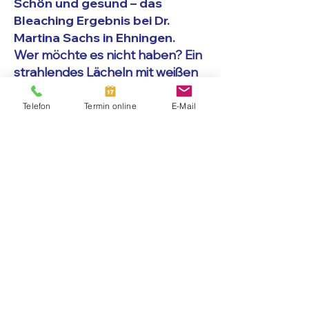
Schön und gesund – das
Bleaching Ergebnis bei Dr.
Martina Sachs in Ehningen.
Wer möchte es nicht haben? Ein
strahlendes Lächeln mit weißen
Zähnen.
Telefon
Termin online
E-Mail
Mit einem Bleaching haben auch normale
Menschen Zähne, mit einem glänzenden
Auftritt.
Leider verdunkeln
äußere Einflüsse
das
natürliche Weiß gelegentlich. Mit
Bleaching können Sie das Strahlen aber in
vielen Fällen wieder anknipsen. Dabei
sind die modernen Methoden so sanft
und schonend, dass ich in der Regel
jedes Lächeln wieder zum Strahlen
bringen
kann. Bei gesunden Zähnen sind
auch keine Nebenwirkungen zu erwarten.