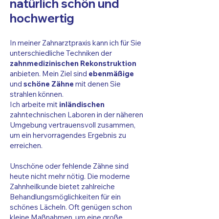
natürlich schön und
der HarmonieSchiene bei Ihnen 
Da die Schienen herausnehmbar 
hochwertig
möglich ist und welcher Paketpreis 
sind, erfolgt die Zahnpflege wie 
für Ihre Zahnfehlstellung der 
gewohnt.  

passende ist. Dann erhalten Sie ein 
In meiner Zahnarztpraxis kann ich für Sie
Kurze Behandlungsdauer mit 
unverbindliches Angebot.

unterschiedliche Techniken der
langfristigem Erfolg.

zahnmedizinischen Rekonstruktion
Sie erhalten Ihr erstes Set an 
Behebt Zahnlücken, gedrehte oder 
anbieten. Mein Ziel sind
ebenmäßige
maßgefertigten 
schiefe Zähne und Engstände der 
und
schöne Zähne
mit denen Sie
HarmonieSchienen, die Sie den 
Frontzähne.

strahlen können.
ganzen Tag tragen (außer zum 
Klare, günstige Paketpreise. Bei der 
Ich arbeite mit
inländischen
Essen oder zur Zahnpflege).

zahntechnischen Laboren in der näheren
gleichzeitigen Therapie von Ober- 
Wir begleiten Sie während der 
Umgebung vertrauensvoll zusammen,
und Unterkiefer, werden für den 
gesamten Behandlung und 
um ein hervorragendes Ergebnis zu
günstigeren Kiefer nur 498,- €* 
erreichen.
kontrollieren kontinuierlich den 
berechnet.

Verlauf Ihrer Zahnkorrektur. 

Sicher begleitet durch Ihren 
Unschöne oder fehlende Zähne sind
Nach Abschluss der Behandlung 
Zahnarzt.
heute nicht mehr nötig. Die moderne
wird das erreichte Ergebnis 
Zahnheilkunde bietet zahlreiche
dauerhaft gesichert.

Behandlungsmöglichkeiten für ein
Herzlichen Glückwunsch zu Ihrem 
schönes Lächeln. Oft genügen schon
neuen Lächeln!
kleine Maßnahmen, um eine große